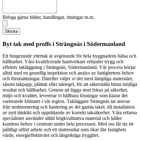
Bifoga gärna bilder, handlingar, ritningar m.m.
Skicka
Byt tak med proffs i Strängnäs i Södermanland
Ett fungerande yttertak är avgörande för hela byggnadens hälsa och
hållbarhet. Våra kvalificerade hantverkare erbjuder trygg och
effektiv takläggning i Strängnäs, Södermanland. Vår process börjar
alltid med en grundlig inspektion och analys av fastighetens behov
och förutsättningar. Därefter väljer vi det mest lämpliga materialet,
såsom takpapp, plåttak eller taktegel, för att säkerställa bästa möjliga
resultat och hållbarhet. Genom att lägga stort fokus på säkerhet,
miljö och kvalitet, levererar vi hållbara lösningar som klarar det
varierande klimatet i vår region. Takläggare Strängnäs tar ansvar
från nedmontering och hantering av det gamla taket, till installation
av nytt tätskikt och upprättande av korrekt taksäkerhet. Våra erfarna
specialister använder alltid högkvalitativa material och håller
kundens behov i centrum under hela processen. Med oss får du ett
pålitligt utfört arbete och ett slutresultat som ökar din fastighets
värde, energieffektivitet och långsiktiga trygghet.