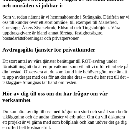
och områden vi jobbar i:
Som vi redan nämnt är vi hemmahörande i Strängnäs. Därifrån tar vi
oss till kunder över ett stort område, till exempel till Mariefred,
Gorsinge, Åkers Styckebruk, Eldsund och Tingstuhöjden. Våra
uppdragsgivare är bland annat företag, fastighetsägare,
bostadsrättsföreningar och privatpersoner.
Avdragsgilla tjänster för privatkunder
Ett stort antal av våra tjänster berättigar till ROT-avdrag under
förutsättning att du är en privatkund som vill att vi utför ett arbete på
din bostad. Observera att du som kund inte behöver göra mer än att
ta upp avdraget med oss för att det ska dras – om du har rätt till det –
takläggare Strängnäs tar hand om resten.
Hör av dig till oss om du har frågor om vår
verksamhet
Du kan höra av dig till oss med frågor om stort och smått som berör
takläggning och de andra tjänster vi erbjuder. Om du vill diskutera
ett projekt är vi gärna med som bollplank och kan utöver det ge dig
en offert helt kostnadsfritt.