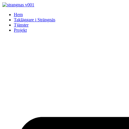
Skip
to
Hem
content
Takläggare i Strängnäs
Tjänster
Projekt