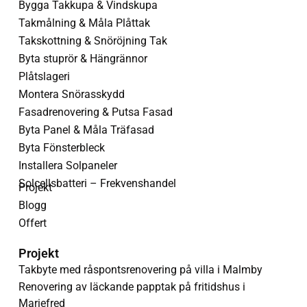
Bygga Takkupa & Vindskupa
Takmålning & Måla Plåttak
Takskottning & Snöröjning Tak
Byta stuprör & Hängrännor
Plåtslageri
Montera Snörasskydd
Fasadrenovering & Putsa Fasad
Byta Panel & Måla Träfasad
Byta Fönsterbleck
Installera Solpaneler
Solcellsbatteri – Frekvenshandel
Projekt
Blogg
Offert
Projekt
Takbyte med råspontsrenovering på villa i Malmby
Renovering av läckande papptak på fritidshus i
Mariefred