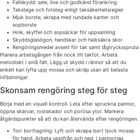
Fallskydd: sele, lina och godkänd förankring
Takstege och fotsteg enligt taksäkerhetsregler
Mjuk borste, skrapa med rundade kanter och
sopborste
Hink, skyffel och sopsäckar för uppsamling
Skyddsglasögon, handskar och halksäkra skor
Rengöringsmedel avsett för tak samt lågtrycksspruta
Planera arbetsgången från nock till takfot. Arbeta
metodiskt i små fält. Lägg ut skydd i rännor så att du
enkelt kan lyfta upp mossa och skräp utan att belasta
infästningar.
Skonsam rengöring steg för steg
Börja med en visuell kontroll. Leta efter spruckna pannor,
öppna skarvar, rostskador och porösa ytor. Markera
åtgärdspunkter så att du kan återvända efter rengöringen.
Torr borttagning: Lyft och skrapa bort tjock mossa
för hand. Arbeta uppifrån och ned, i pannornas