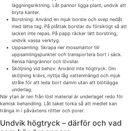
läggningsriktning. Låt pannor ligga plant, undvik att
bryta kanter.
Borstning: Använd en mjuk borste och svep nedåt
med lätta tag. På plåttak borstar du försiktigt så att
lacken inte repas. På papp räcker lätt borstring,
undvik vassa verktyg.
Uppsamling: Skrapa ner mossmattor till
uppsamlingspunkter och transportera bort i säck.
Rensa hängrännor och lövsilar.
Sköljning vid behov: Använd inte högtryck. Om
sköljning krävs, nyttja låg vattenmängd och mjuk
stråle för att leda bort damm utan att blötlägga
underlag.
När ytan är ren från löst material är underlaget redo för
kemisk behandling. Låt taket torka så att medlet kan
tränga in i påväxtens rötter och porer.
Undvik högtryck – därför och vad