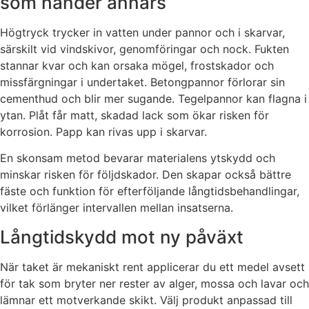
som händer annars
Högtryck trycker in vatten under pannor och i skarvar,
särskilt vid vindskivor, genomföringar och nock. Fukten
stannar kvar och kan orsaka mögel, frostskador och
missfärgningar i undertaket. Betongpannor förlorar sin
cementhud och blir mer sugande. Tegelpannor kan flagna i
ytan. Plåt får matt, skadad lack som ökar risken för
korrosion. Papp kan rivas upp i skarvar.
En skonsam metod bevarar materialens ytskydd och
minskar risken för följdskador. Den skapar också bättre
fäste och funktion för efterföljande långtidsbehandlingar,
vilket förlänger intervallen mellan insatserna.
Långtidskydd mot ny påväxt
När taket är mekaniskt rent applicerar du ett medel avsett
för tak som bryter ner rester av alger, mossa och lavar och
lämnar ett motverkande skikt. Välj produkt anpassad till