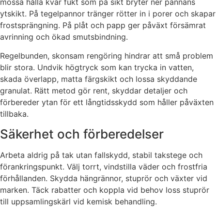
mossa hålla kvar fukt som på sikt bryter ner pannans
ytskikt. På tegelpannor tränger rötter in i porer och skapar
frostsprängning. På plåt och papp ger påväxt försämrat
avrinning och ökad smutsbindning.
Regelbunden, skonsam rengöring hindrar att små problem
blir stora. Undvik högtryck som kan trycka in vatten,
skada överlapp, matta färgskikt och lossa skyddande
granulat. Rätt metod gör rent, skyddar detaljer och
förbereder ytan för ett långtidsskydd som håller påväxten
tillbaka.
Säkerhet och förberedelser
Arbeta aldrig på tak utan fallskydd, stabil takstege och
förankringspunkt. Välj torrt, vindstilla väder och frostfria
förhållanden. Skydda hängrännor, stuprör och växter vid
marken. Täck rabatter och koppla vid behov loss stuprör
till uppsamlingskärl vid kemisk behandling.