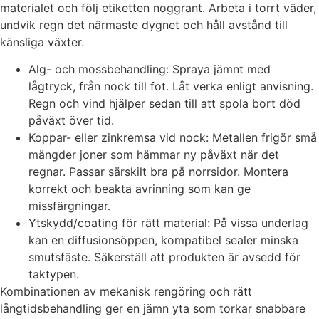
materialet och följ etiketten noggrant. Arbeta i torrt väder,
undvik regn det närmaste dygnet och håll avstånd till
känsliga växter.
Alg- och mossbehandling: Spraya jämnt med
lågtryck, från nock till fot. Låt verka enligt anvisning.
Regn och vind hjälper sedan till att spola bort död
påväxt över tid.
Koppar- eller zinkremsa vid nock: Metallen frigör små
mängder joner som hämmar ny påväxt när det
regnar. Passar särskilt bra på norrsidor. Montera
korrekt och beakta avrinning som kan ge
missfärgningar.
Ytskydd/coating för rätt material: På vissa underlag
kan en diffusionsöppen, kompatibel sealer minska
smutsfäste. Säkerställ att produkten är avsedd för
taktypen.
Kombinationen av mekanisk rengöring och rätt
långtidsbehandling ger en jämn yta som torkar snabbare