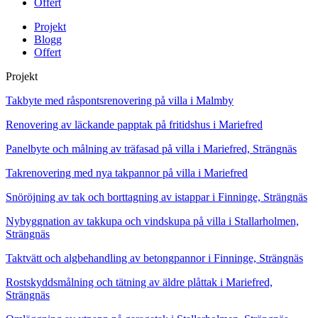
Offert
Projekt
Blogg
Offert
Projekt
Takbyte med råspontsrenovering på villa i Malmby
Renovering av läckande papptak på fritidshus i Mariefred
Panelbyte och målning av träfasad på villa i Mariefred, Strängnäs
Takrenovering med nya takpannor på villa i Mariefred
Snöröjning av tak och borttagning av istappar i Finninge, Strängnäs
Nybyggnation av takkupa och vindskupa på villa i Stallarholmen,
Strängnäs
Taktvätt och algbehandling av betongpannor i Finninge, Strängnäs
Rostskyddsmålning och tätning av äldre plåttak i Mariefred,
Strängnäs