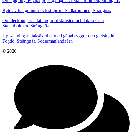
Omläggning av ytpapp på garagetak i Stallarholmen, Strängnäs
Byte av hängrännor och stuprör i Stallarholmen, Strängnäs
Ombleckning och tätning runt skorsten och takfönster i
Stallarholmen, Strängnäs
Uppsättning av taksäkerhet med gångbryggor och glidskydd i
Fogdö, Strängnäs, Södermanlands län
© 2026