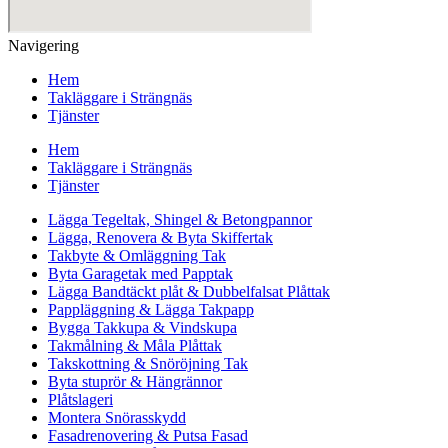
Navigering
Hem
Takläggare i Strängnäs
Tjänster
Hem
Takläggare i Strängnäs
Tjänster
Lägga Tegeltak, Shingel & Betongpannor
Lägga, Renovera & Byta Skiffertak
Takbyte & Omläggning Tak
Byta Garagetak med Papptak
Lägga Bandtäckt plåt & Dubbelfalsat Plåttak
Pappläggning & Lägga Takpapp
Bygga Takkupa & Vindskupa
Takmålning & Måla Plåttak
Takskottning & Snöröjning Tak
Byta stuprör & Hängrännor
Plåtslageri
Montera Snörasskydd
Fasadrenovering & Putsa Fasad