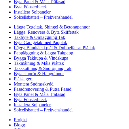
Byta Panel & Måla Träfasad
Byta Fönsterbleck
Installera Solpaneler
Solcellsbatteri – Frekvenshandel
Lägga Tegeltak, Shingel & Betongpannor
Lägga, Renovera & Byta Skiffertak
Takbyte & Omläggning Tak
Byta Garagetak med Papptak
Lägga Bandtäckt plåt & Dubbelfalsat Plåttak
Pappläggning & Lägga Takpapp
Bygga Takkupa & Vindskupa
Takmålning & Måla Plåttak
Takskottning & Snöröjning Tak
Byta stuprör & Hängrännor
Plåtslageri
Montera Snörasskydd
Fasadrenovering & Putsa Fasad
Byta Panel & Måla Träfasad
Byta Fönsterbleck
Installera Solpaneler
Solcellsbatteri – Frekvenshandel
Projekt
Blogg