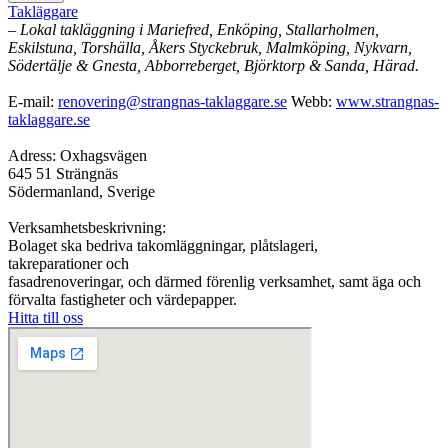
Takläggare
– Lokal takläggning i Mariefred, Enköping, Stallarholmen,
Eskilstuna, Torshälla, Åkers Styckebruk, Malmköping, Nykvarn,
Södertälje & Gnesta, Abborreberget, Björktorp & Sanda, Härad.
E-mail:
renovering@strangnas-taklaggare.se
Webb:
www.strangnas-
taklaggare.se
Adress: Oxhagsvägen
645 51 Strängnäs
Södermanland, Sverige
Verksamhetsbeskrivning:
Bolaget ska bedriva takomläggningar, plåtslageri,
takreparationer och
fasadrenoveringar, och därmed förenlig verksamhet, samt äga och
förvalta
fastigheter och värdepapper.
Hitta till oss